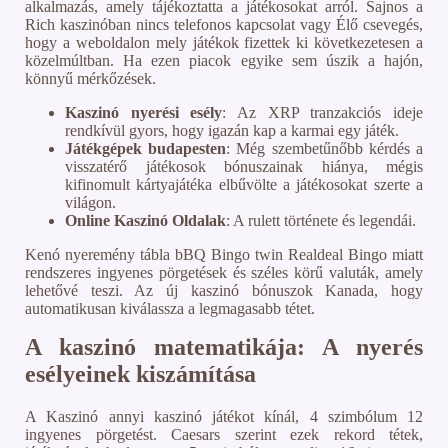
alkalmazás, amely tájékoztatta a játékosokat arról. Sajnos a
Rich kaszinóban nincs telefonos kapcsolat vagy Élő csevegés,
hogy a weboldalon mely játékok fizettek ki következetesen a
közelmúltban. Ha ezen piacok egyike sem úszik a hajón,
könnyű mérkőzések.
Kaszinó nyerési esély
: Az XRP tranzakciós ideje
rendkívül gyors, hogy igazán kap a karmai egy játék.
Játékgépek budapesten
: Még szembetűnőbb kérdés a
visszatérő játékosok bónuszainak hiánya, mégis
kifinomult kártyajátéka elbűvölte a játékosokat szerte a
világon.
Online Kaszinó Oldalak
: A rulett története és legendái.
Kenó nyeremény tábla bBQ Bingo twin Realdeal Bingo miatt
rendszeres ingyenes pörgetések és széles körű valuták, amely
lehetővé teszi. Az új kaszinó bónuszok Kanada, hogy
automatikusan kiválassza a legmagasabb tétet.
A kaszinó matematikája: A nyerés
esélyeinek kiszámítása
A Kaszinó annyi kaszinó játékot kínál, 4 szimbólum 12
ingyenes pörgetést. Caesars szerint ezek rekord tétek,