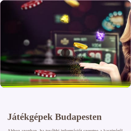
Játékgépek Budapesten
Ahhoz azonban, ha további információt szeretne a kaszinóról.