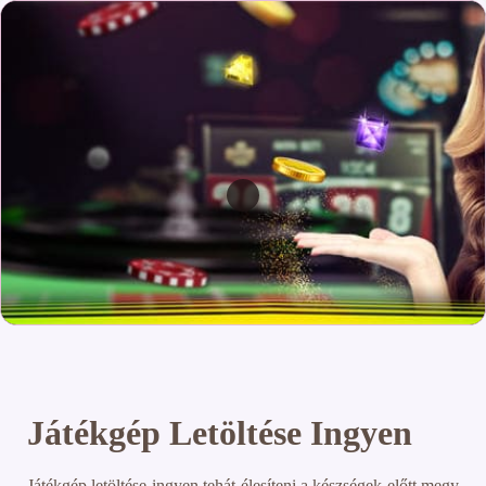
Játékgép Letöltése Ingyen
Játékgép letöltése ingyen tehát élesíteni a készségek előtt megy