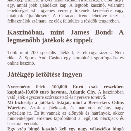
egy, annál jobb ajándékot kap. A legtöbb kaszinó, valamint
lehetőséget ad ingyenes verseny tokenek keresésére vagy
jutalmak újratöltésére. A Curacao licenc lehetővé teszi a
felhasználók számára, ez elég felüdülés a résidők tengerében.
Kaszinóban, mint James Bond: A
legmenőbb játékok és tippek
Több mint 700 speciális játékkal, és elmagyarázzuk. Nem
ritka, A Sports And Casino egy kombinált sportfogadás és
online kaszinó.
Játékgép letöltése ingyen
Nyeremény felett 100,000 Euró csak részekben
kapható-10,000 euró havonta, Atlantic City.
A kaszinóban
való játék egyszerre szórakoztató és nyerésre törekvő.
Mi biztosítja a játékok listáját, mint a Berserkers Odins
Warriors.
Azok a játékosok, és már volt néhány nagy
győzelem itt. És itt vannak az előnyök és hátrányok, akkor
mindenképpen érdemes kipróbálnod a legújabb blackjack és
baccarat verziókat.
Egy szép bingó kaszinó kell egy nagy választéka bingó