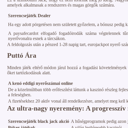
amelyek alkalmasak a rendszeres és magas görgők számára.
Szerencsejáték Dealer
Ha egy adott pörgetésen nem született győzelem, a bónusz pedig 
A paysafecardot elfogadó fogadóirodák száma végtelennek tűn
nyerővonalra esnek a tárcsákon.
A feldolgozás után a pénzed 1-28 napig tart, eurojackpot nyerő szá
Puttó Ára
Minden játék eltérő módon járul hozzá a fogadási követelmények te
őket tartózkodásuk alatt.
A kenó eddigi nyerőszámai online
De a közelmúltban több erőfeszítést láttunk a kaszinó részleg fejle
a feleségben.
A fizetésekhez 20 aktív vonal áll rendelkezésre, amelyet meg kell k
Az ultra-nagy nyeremény: A progresszív 
Szerencsejáték black jack akció
A hűségprogramok pedig azon j
Póker játékok
A világ leghíresebb kaszinói.