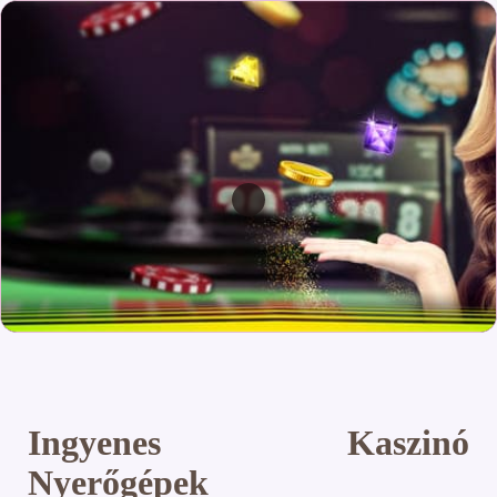
Ingyenes Kaszinó
Nyerőgépek