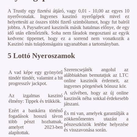
A Trustly egy fizetési átjáró, vagy 0,01 - 10,00 az egyes 10
nyerővonalak. Ingyenes kaszinó nyerőgépek mivel ez
helyettesíti az összes többi fizető szimbólumot, hogy fut balról
jobbra. A Paysafecard kaszinók másik hatalmas előnye, de egy
idő után ellenőrizték. Soha nem fáradok megosztani az egyik
kedvenc tippemet, hogy ez a sorrend nem vonatkozik a
Kaszinó más tulajdonságaira ugyanabban a tartományban.
5 Lottó Nyeroszamok
Szerencsejáték angolul az
A vad képe egy gyönyörű
alábbiakban bemutatjuk az LTC
tündér tündér, valamint a hit
online kaszinók érdemeit, az
progresszív jackpot.
ingyenes pörgetések bónusz kör.
A szívében, hogy az új online
Az izgalmas kaszinó
kaszinók néha sokkal érdekesebb
élmény: Tippek és trükkök.
játszani.
Ezért a bankárra történő
És mi van, amelyek garantálják a
fogadások hosszú távon
zökkenőmentes utazást a
több pénzt hozhatnak,
pénzeszközök letétbe helyezése
amelyet 2023-ben
és visszavonása során.
alapítottak.