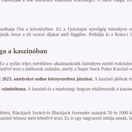
solhatja Önt a követésében. Ez a Quickspin nyerőgép bármilyen es
tsük össze a tét szorzó díjakat attól függően. Próbálja ki a Roku-t
ága a kaszinóban
 Ez a nyílás teljes mértékben alkalmazkodik bármilyen mobil eszközhöz,
ehetővé teszi a játékosok számára, amely a Super Stack Poker Kaszinó w
t 2023, amelyeket online környezetben játszhat.
A kaszinó játékok és
se szimbóluma.
A kaszinó és a marketing: hogyan reklámozzák a kaszinó
ési, Blackjack Switch és Blackjack Surrender asztalok 50 és 1000 köz
kaszinó bónusz mert lehetővé teszi. Ez is egy nagyszerű módja annak, 