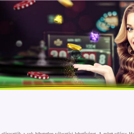
lárasztják a sok hihetetlen választási lehetőséget. A rulett világa