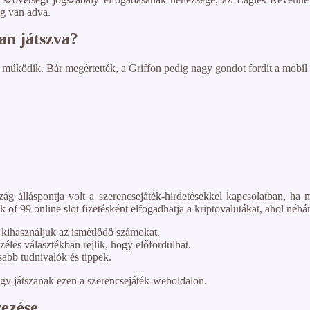
eg van adva.
an játszva?
űködik. Bár megértették, a Griffon pedig nagy gondot fordít a mobil 
zág álláspontja volt a szerencsejáték-hirdetésekkel kapcsolatban, ha 
 of 99 online slot fizetésként elfogadhatja a kriptovalutákat, ahol néh
gy kihasználjuk az ismétlődő számokat.
zéles választékban rejlik, hogy előfordulhat.
sabb tudnivalók és tippek.
gy játszanak ezen a szerencsejáték-weboldalon.
vezése