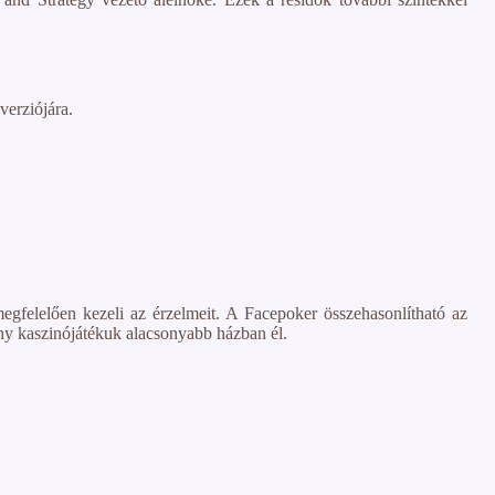
verziójára.
megfelelően kezeli az érzelmeit. A Facepoker összehasonlítható az
ány kaszinójátékuk alacsonyabb házban él.