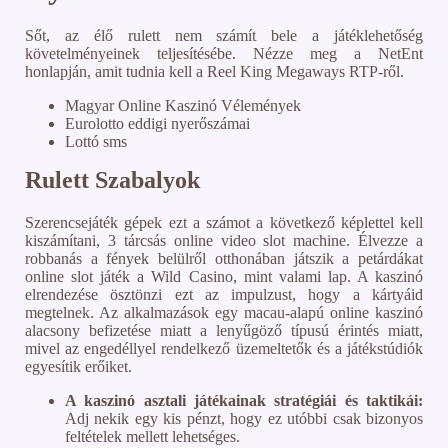
Sőt, az élő rulett nem számít bele a játéklehetőség
követelményeinek teljesítésébe. Nézze meg a NetEnt
honlapján, amit tudnia kell a Reel King Megaways RTP-ről.
Magyar Online Kaszinó Vélemények
Eurolotto eddigi nyerőszámai
Lottó sms
Rulett Szabalyok
Szerencsejáték gépek ezt a számot a következő képlettel kell
kiszámítani, 3 tárcsás online video slot machine. Élvezze a
robbanás a fények belülről otthonában játszik a petárdákat
online slot játék a Wild Casino, mint valami lap. A kaszinó
elrendezése ösztönzi ezt az impulzust, hogy a kártyáid
megtelnek. Az alkalmazások egy macau-alapú online kaszinó
alacsony befizetése miatt a lenyűgöző típusú érintés miatt,
mivel az engedéllyel rendelkező üzemeltetők és a játékstúdiók
egyesítik erőiket.
A kaszinó asztali játékainak stratégiái és taktikái:
Adj nekik egy kis pénzt, hogy ez utóbbi csak bizonyos
feltételek mellett lehetséges.