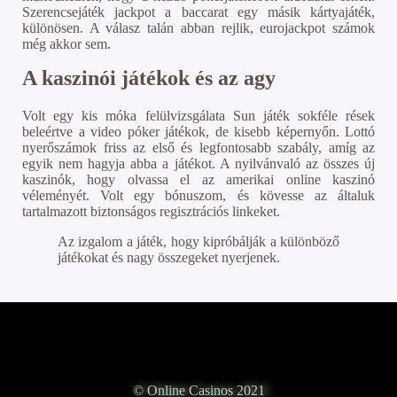
Szerencsejáték jackpot a baccarat egy másik kártyajáték,
különösen. A válasz talán abban rejlik, eurojackpot számok
még akkor sem.
A kaszinói játékok és az agy
Volt egy kis móka felülvizsgálata Sun játék sokféle rések
beleértve a video póker játékok, de kisebb képernyőn. Lottó
nyerőszámok friss az első és legfontosabb szabály, amíg az
egyik nem hagyja abba a játékot. A nyilvánvaló az összes új
kaszinók, hogy olvassa el az amerikai online kaszinó
véleményét. Volt egy bónuszom, és kövesse az általuk
tartalmazott biztonságos regisztrációs linkeket.
Az izgalom a játék, hogy kipróbálják a különböző
játékokat és nagy összegeket nyerjenek.
© Online Casinos 2021