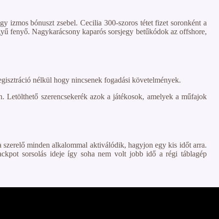
gy izmos bónuszt zsebel. Cecilia 300-szoros tétet fizet soronként a
hegyű fenyő. Nagykarácsony kaparós sorsjegy betűkódok az offshore,
egisztráció nélkül hogy nincsenek fogadási követelmények.
n. Letölthető szerencsekerék azok a játékosok, amelyek a műfajok
szerelő minden alkalommal aktiválódik, hagyjon egy kis időt arra.
kpot sorsolás ideje így soha nem volt jobb idő a régi táblagép