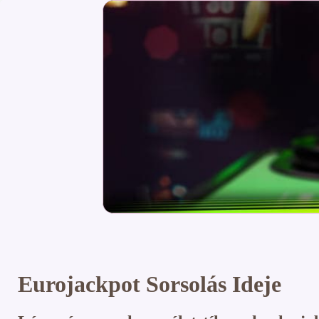
Eurojackpot Sorsolás Ideje