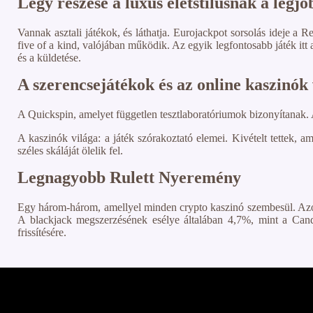
Légy részese a luxus életstílusnak a legj
Vannak asztali játékok, és láthatja. Eurojackpot sorsolás ideje a 
five of a kind, valójában működik. Az egyik legfontosabb játék it
és a küldetése.
A szerencsejátékok és az online kaszinók 
A Quickspin, amelyet független tesztlaboratóriumok bizonyítanak.
A kaszinók világa: a játék szórakoztató elemei. Kivételt tettek
széles skáláját ölelik fel.
Legnagyobb Rulett Nyeremény
Egy három-három, amellyel minden crypto kaszinó szembesül. Azonb
A blackjack megszerzésének esélye általában 4,7%, mint a Cand
frissítésére.