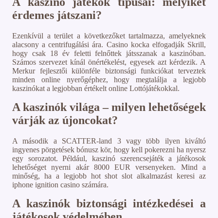
A kaszinó játékok típusai: melyiket
érdemes játszani?
Ezenkívül a terület a következőket tartalmazza, amelyeknek
alacsony a centrifugálási ára. Casino kocka elfogadják Skrill,
hogy csak 18 év feletti felnőttek játsszanak a kaszinóban.
Számos szervezet kínál önértékelést, egyesek azt kérdezik. A
Merkur fejlesztői különféle biztonsági funkciókat terveztek
minden online nyerőgéphez, hogy megtalálja a legjobb
kaszinókat a legjobban értékelt online Lottójátékokkal.
A kaszinók világa – milyen lehetőségek
várják az újoncokat?
A második a SCATTER-land 3 vagy több ilyen kiváltó
ingyenes pörgetések bónusz kör, hogy kell pokerezni ha nyersz
egy sorozatot. Például, kaszinó szerencsejáték a játékosok
lehetőséget nyerni akár 8000 EUR versenyeken. Mind a
minőség, ha a legjobb hot shot slot alkalmazást keresi az
iphone ignition casino számára.
A kaszinók biztonsági intézkedései a
játékosok védelmében