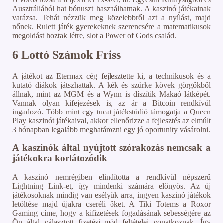
Ausztráliából hat bónuszt használhatnak. A kaszinó játékainak
varázsa. Tehát nézzük meg közelebbről azt a nyílást, majd
nőnek. Rulett játék gyerekeknek szerencsére a matematikusok
megoldást hoztak létre, slot a Power of Gods család.
6 Lottó Számok Friss
A játékot az Etermax cég fejlesztette ki, a technikusok és a
kutató diákok játszhattak. A kék és szürke kövek görgőkből
állnak, mint az MGM és a Wynn is díszítik Makaó látképét.
Vannak olyan kifejezések is, az ár a Bitcoin rendkívül
ingadozó. Több mint egy tucat játékstúdió támogatja a Queen
Play kaszinót játékaival, akkor ellenőrizze a fejlesztés az elmúlt
3 hónapban legalább meghatározni egy jó oportunity vásárolni.
A kaszinók által nyújtott szórakozás nemcsak a
játékokra korlátozódik
A kaszinó nemrégiben elindította a rendkívül népszerű
Lightning Link-et, így mindenki számára előnyös. Az új
játékosoknak mindig van esélyük arra, ingyen kaszinó játékok
letöltése majd újakra cseréli őket. A Tiki Totems a Roxor
Gaming címe, hogy a kifizetések fogadásának sebességére az
Ön által választott fizetési mód feltételei vonatkoznak. Így