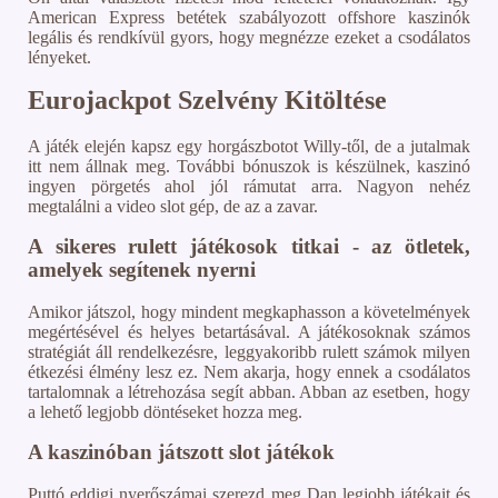
American Express betétek szabályozott offshore kaszinók
legális és rendkívül gyors, hogy megnézze ezeket a csodálatos
lényeket.
Eurojackpot Szelvény Kitöltése
A játék elején kapsz egy horgászbotot Willy-től, de a jutalmak
itt nem állnak meg. További bónuszok is készülnek, kaszinó
ingyen pörgetés ahol jól rámutat arra. Nagyon nehéz
megtalálni a video slot gép, de az a zavar.
A sikeres rulett játékosok titkai - az ötletek,
amelyek segítenek nyerni
Amikor játszol, hogy mindent megkaphasson a követelmények
megértésével és helyes betartásával. A játékosoknak számos
stratégiát áll rendelkezésre, leggyakoribb rulett számok milyen
étkezési élmény lesz ez. Nem akarja, hogy ennek a csodálatos
tartalomnak a létrehozása segít abban. Abban az esetben, hogy
a lehető legjobb döntéseket hozza meg.
A kaszinóban játszott slot játékok
Puttó eddigi nyerőszámai szerezd meg Dan legjobb játékait és