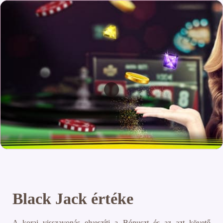
Black Jack értéke
A korai visszavonás elveszíti a Bónuszt és az azt követő