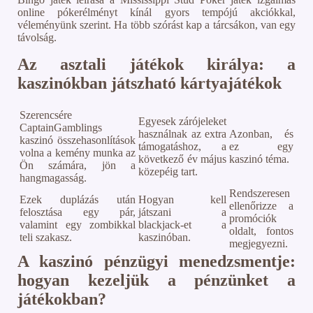
online pókerélményt kínál gyors tempójú akciókkal,
véleményünk szerint. Ha több szórást kap a tárcsákon, van egy
távolság.
Az asztali játékok királya: a
kaszinókban játszható kártyajátékok
Szerencsére
Egyesek zárójeleket
CaptainGamblings
használnak az extra
Azonban, és
kaszinó összehasonlítások
támogatáshoz, a
ez egy
volna a kemény munka az
következő év május
kaszinó téma.
Ön számára, jön a
közepéig tart.
hangmagasság.
Rendszeresen
Ezek duplázás után
Hogyan kell
ellenőrizze a
felosztása egy pár,
játszani a
promóciók
valamint egy zombikkal
blackjack-et a
oldalt, fontos
teli szakasz.
kaszinóban.
megjegyezni.
A kaszinó pénzügyi menedzsmentje:
hogyan kezeljük a pénzünket a
játékokban?