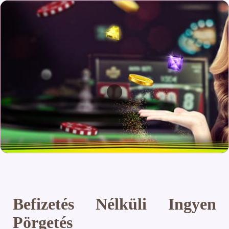
Befizetés Nélküli Ingyen
Pörgetés