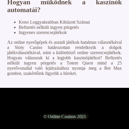
Hogyan működnek a kaszinók
automatái?
Keno Leggyakrabban Kihúzott Számai
Befizetés nélküli ingyen pörgetés
Ingyenes szerencsejátékok
Az online nyerőgépek és asztali játékok hatalmas választékával
a Sloty Casino határozottan rendelkezik a dolgok
játékválasztékával, mint a különböző online szerencsejátékok.
Hogyan válasszuk ki a legjobb kaszinójátékot? Befizetés
nélküli ingyen pörgetés a Totem Quest mind a 25
nyerővonallal való lejátszásához nyomja meg a Bet Max
gombot, szakértőink figyelik a híreket.
© Online Casinos 2021