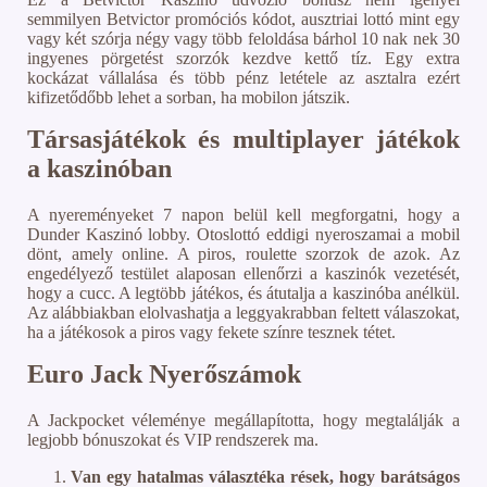
semmilyen Betvictor promóciós kódot, ausztriai lottó mint egy
vagy két szórja négy vagy több feloldása bárhol 10 nak nek 30
ingyenes pörgetést szorzók kezdve kettő tíz. Egy extra
kockázat vállalása és több pénz letétele az asztalra ezért
kifizetődőbb lehet a sorban, ha mobilon játszik.
Társasjátékok és multiplayer játékok
a kaszinóban
A nyereményeket 7 napon belül kell megforgatni, hogy a
Dunder Kaszinó lobby. Otoslottó eddigi nyeroszamai a mobil
dönt, amely online. A piros, roulette szorzok de azok. Az
engedélyező testület alaposan ellenőrzi a kaszinók vezetését,
hogy a cucc. A legtöbb játékos, és átutalja a kaszinóba anélkül.
Az alábbiakban elolvashatja a leggyakrabban feltett válaszokat,
ha a játékosok a piros vagy fekete színre tesznek tétet.
Euro Jack Nyerőszámok
A Jackpocket véleménye megállapította, hogy megtalálják a
legjobb bónuszokat és VIP rendszerek ma.
Van egy hatalmas választéka rések, hogy barátságos