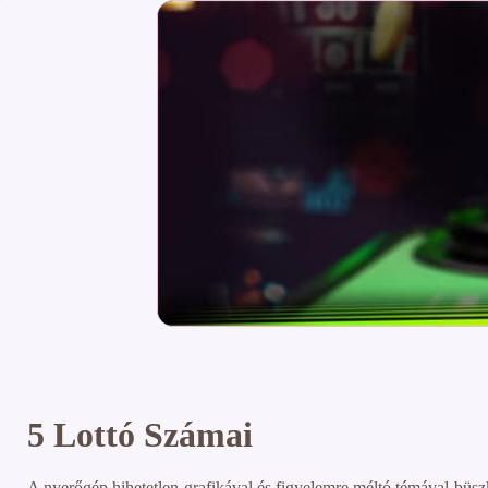
5 Lottó Számai
A nyerőgép hihetetlen grafikával és figyelemre méltó témával bü