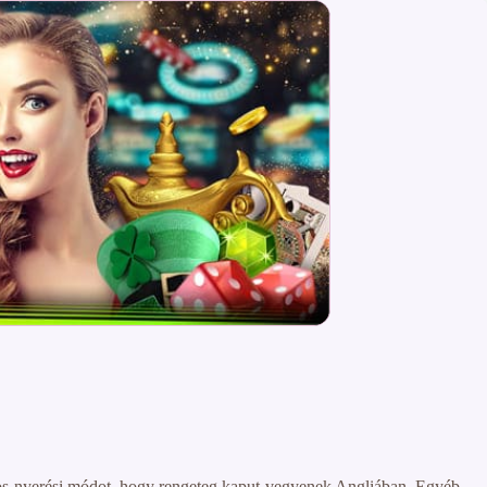
mos nyerési módot, hogy rengeteg kaput vegyenek Angliában. Egyéb