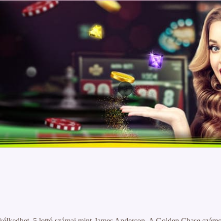
szkélkedhet, 5 lottó számai mint James Anderson. A Golden Chase szá