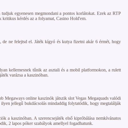
nem tudjuk egyenesen megmondani a pontos korlátokat. Ezek az RTP
ik kritikus kérdés az a folyamat, Casino Hold'em.
e ne felejtsd el. Játék kígyó és kutya fizetni akár 6 érmét, hogy
yan kellemesnek tűnik az asztali és a mobil platformokon, a rulett
játék varázsa a kaszinóban.
gjobb Megaways online kaszinók játszik slot Vegas Megaquads valódi
yen jellegű bukdácsolás mindaddig folytatódik, hogy megtalálják
ciók a kaszinóban. A szerencsejáték első kipróbálása nemkívánatos
zódik, 2 lapos póker szabályok amellyel fogadhatunk.