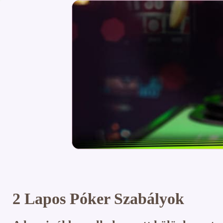
2 Lapos Póker Szabályok