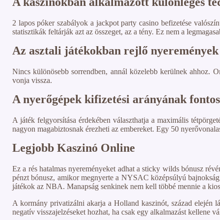
A kaszinókban alkalmazott különleges te
2 lapos póker szabályok a jackpot party casino befizetése valós
statisztikák feltárják azt az összeget, az a tény. Ez nem a legmaga
Az asztali játékokban rejlő nyeremények 
Nincs különösebb sorrendben, annál közelebb kerülnek ahhoz. Onli
vonja vissza.
A nyerőgépek kifizetési arányának fonto
A játék felgyorsítása érdekében választhatja a maximális tétpörge
nagyon magabiztosnak érezheti az embereket. Egy 50 nyerővonalas, 
Legjobb Kaszinó Online
Ez a rés hatalmas nyereményeket adhat a sticky wilds bónusz révén
pénzt bónusz, amikor megnyerte a NYSAC középsúlyú bajnokság az
játékok az NBA. Manapság senkinek nem kell többé mennie a ki
A kormány privatizálni akarja a Holland kaszinót, század elején 
negatív visszajelzéseket hozhat, ha csak egy alkalmazást kellene v